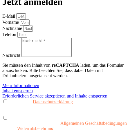
Jetzt anmelden
E-Mail
Vorname
Nachname
Telefon
Nachricht
Sie müssen den Inhalt von
reCAPTCHA
laden, um das Formular
abzuschicken. Bitte beachten Sie, dass dabei Daten mit
Drittanbietern ausgetauscht werden.
Mehr Informationen
Inhalt entsperren
Erforderlichen Service akzeptieren und Inhalte entsperren
Ich habe die
Datenschutzerklärung
gelesen und bin damit
einverstanden. Ich stimme zu, dass meine Daten zur Bearbeitung
meiner Anfrage verarbeitet werden.*
Mit Klick auf den Button melde ich mich verbindlich und
kostenpflichtig an. Ich habe die
Allgemeinen Geschäftsbedingungen
und die
Widerrufsbelehrung
gelesen und akzeptiere diese.*