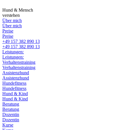
Zum
Inhalt
Hund & Mensch
springen
verstehen
Über mich
Über mich
Preise
Preise
+49 157 382 890 13
+49 157 382 890 13
Leistungen:
Leistungen:
Verhaltenstraining
Verhaltenstraining
Assistenzhund
Assistenzhund
Hundefitness
Hundefitness
Hund & Kind
Hund & Kind
Beratung
Beratung
Dozentin
Dozentin
Kurse