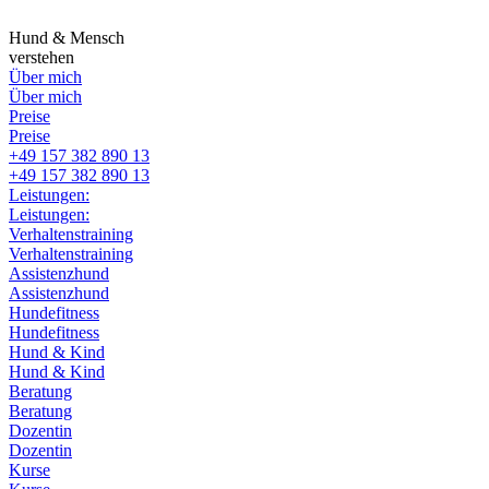
Zum
Inhalt
Hund & Mensch
springen
verstehen
Über mich
Über mich
Preise
Preise
+49 157 382 890 13
+49 157 382 890 13
Leistungen:
Leistungen:
Verhaltenstraining
Verhaltenstraining
Assistenzhund
Assistenzhund
Hundefitness
Hundefitness
Hund & Kind
Hund & Kind
Beratung
Beratung
Dozentin
Dozentin
Kurse