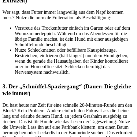
Extrazeit)
Wer sagt, dass Futter immer langweilig aus dem Napf kommen
muss? Nutze die normale Futterration als Beschäftigung:
Verstreue das Trockenfutter einfach im Garten oder auf dem
Wohnzimmerteppich. Während du das Abendessen für die
übrige Familie machst, ist dein Hund mit einer ausgiebigen
Schnüffelrunde beschäftigt.
Nutze Schleckmatten oder befüllbare Kauspielzeuge.
Bestreichen, einfrieren (hält länger!) und dem Hund geben,
wenn du gerade die Hausaufgaben der Kinder kontrollierst
oder im Homeoffice sitzt. Schlecken beruhigt das
Nervensystem nachweislich.
3. Der „Schnüffel-Spaziergang“ (Dauer: Die gleiche
wie immer)
Du hast heute nur Zeit für eine schnelle 20-Minuten-Runde um den
Block? Kein Problem. Ändere einfach den Fokus: Lass die Leine
lang und erlaube deinem Hund, an jedem Grashalm ausgiebig zu
riechen. Das ist für Hunde wie das Lesen der Tageszeitung. Nutze
die Umwelt: Lass ihn auf eine Parkbank klettern, um einen Baum
herumgehen oder Leckerlis in der Baumrinde suchen. Das erfordert