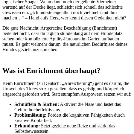
logistischer Spagat. Wenn dann noch der geliebte Vierbeiner
wartend auf der Decke liegt, schleicht sich schnell das schlechte
Gewissen ein: „Ich müsste eigentlich noch viel mehr mit ihm
machen…“ – Hand aufs Herz, wer kennt diesen Gedanken nicht?
Die gute Nachricht: Artgerechte Beschäftigung (Enrichment)
bedeutet nicht, dass du täglich stundenlang auf dem Hundeplatz
stehen oder komplizierte Agility-Parcours im Garten aufbauen
musst. Es geht vielmehr darum, die natürlichen Bedürfnisse deines
Hundes gezielt anzusprechen.
Was ist Enrichment überhaupt?
Beim Enrichment (zu Deutsch: „Anreicherung“) geht es darum, die
Umwelt des Tieres so zu gestalten, dass es geistig und körperlich
artgerecht gefordert wird. Statt stumpfem Auspowern setzen wir auf:
Schnüffeln & Suchen:
Aktiviert die Nase und lastet das
Gehirn hocheffektiv aus.
Problemlösung:
Fördert die kognitiven Fähigkeiten durch
kreative Kopfarbeit.
Erkundung:
Setzt gezielte neue Reize und stärkt das
Selbstbewusstsein.